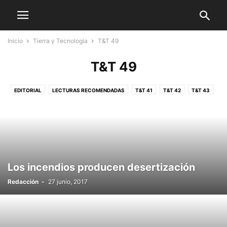
Inicio
Tierra y Tecnología
T&T 49
T&T 49
EDITORIAL
LECTURAS RECOMENDADAS
T&T 41
T&T 42
T&T 43
T&T 44
T&T 45
T&T 46
T&T 47
T&T 48
T&T 49
T&T 50
T&T 51
T&T 52
T&T 53
T&T 54
T&T 55
T&T 56
T&T 57
T&T 58
T&T 59
T&T 60
T&T 61
T&T 62
T&T 63
T&T 64
T&T 65
T&T 66
T&T 67
T&T 68
VIDAS EJEMPLARES
Los incendios producen desertización
Redacción
-
27 junio, 2017