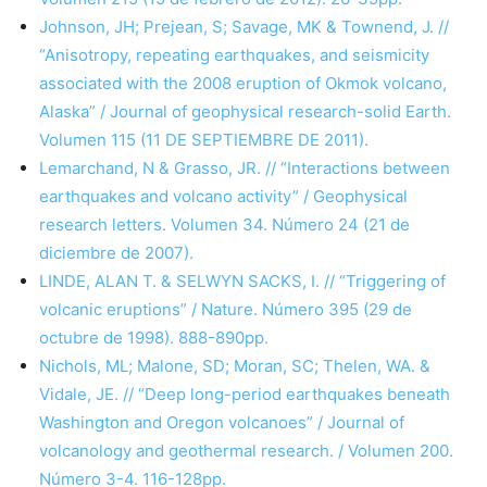
Johnson, JH; Prejean, S; Savage, MK & Townend, J. //
“Anisotropy, repeating earthquakes, and seismicity
associated with the 2008 eruption of Okmok volcano,
Alaska” / Journal of geophysical research-solid Earth.
Volumen 115 (11 DE SEPTIEMBRE DE 2011).
Lemarchand, N & Grasso, JR. // “Interactions between
earthquakes and volcano activity” / Geophysical
research letters. Volumen 34. Número 24 (21 de
diciembre de 2007).
LINDE, ALAN T. & SELWYN SACKS, I. // “Triggering of
volcanic eruptions” / Nature. Número 395 (29 de
octubre de 1998). 888-890pp.
Nichols, ML; Malone, SD; Moran, SC; Thelen, WA. &
Vidale, JE. // “Deep long-period earthquakes beneath
Washington and Oregon volcanoes” / Journal of
volcanology and geothermal research. / Volumen 200.
Número 3-4. 116-128pp.