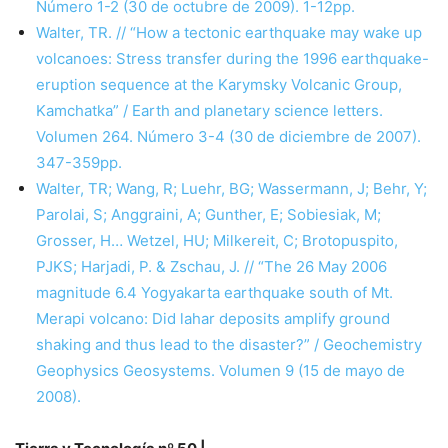
Número 1-2 (30 de octubre de 2009). 1-12pp.
Walter, TR. // “How a tectonic earthquake may wake up
volcanoes: Stress transfer during the 1996 earthquake-
eruption sequence at the Karymsky Volcanic Group,
Kamchatka” / Earth and planetary science letters.
Volumen 264. Número 3-4 (30 de diciembre de 2007).
347-359pp.
Walter, TR; Wang, R; Luehr, BG; Wassermann, J; Behr, Y;
Parolai, S; Anggraini, A; Gunther, E; Sobiesiak, M;
Grosser, H… Wetzel, HU; Milkereit, C; Brotopuspito,
PJKS; Harjadi, P. & Zschau, J. // “The 26 May 2006
magnitude 6.4 Yogyakarta earthquake south of Mt.
Merapi volcano: Did lahar deposits amplify ground
shaking and thus lead to the disaster?” / Geochemistry
Geophysics Geosystems. Volumen 9 (15 de mayo de
2008).