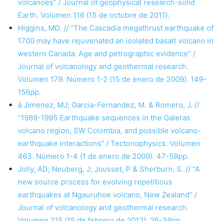
volcanoes” / Journal of geophysical research-solid
Earth. Volumen 116 (15 de octubre de 2011).
Higgins, MD. // “The Cascadia megathrust earthquake of
1700 may have rejuvenated an isolated basalt volcano in
western Canada: Age and petrographic evidence” /
Journal of volcanology and geothermal research.
Volumen 179. Número 1-2 (15 de enero de 2009). 149-
156pp.
à Jimenez, MJ; Garcia-Fernandez, M. & Romero, J. //
“1989-1995 Earthquake sequences in the Galeras
volcano region, SW Colombia, and possible volcano-
earthquake interactions” / Tectonophysics. Volumen
463. Número 1-4 (1 de enero de 2009). 47-59pp.
Jolly, AD; Neuberg, J; Jousset, P & Sherburn, S. // “A
new source process for evolving repetitious
earthquakes at Ngauruhoe volcano, New Zealand” /
Journal of volcanology and geothermal research.
Volumen 215 (15 de febrero de 2012). 26-39pp.