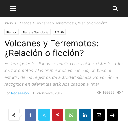
Inicio
Riesgos
Volcanes y Terremotos: ¿Relación o ficción?
Riesgos
Tierra y Tecnología
T&T 50
Volcanes y Terremotos:
¿Relación o ficción?
En las siguientes líneas se analiza la relación existente entre
los terremotos y las erupciones volcánicas, en base al
estudio de los registros de actividad sísmica y/o volcánica
recogidos en diferentes artículos citados al final
166699
1
Por
Redacción
-
12 diciembre, 2017