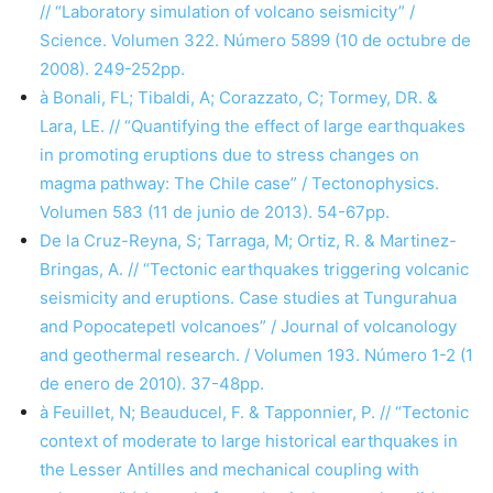
// “Laboratory simulation of volcano seismicity” /
Science. Volumen 322. Número 5899 (10 de octubre de
2008). 249-252pp.
à Bonali, FL; Tibaldi, A; Corazzato, C; Tormey, DR. &
Lara, LE. // “Quantifying the effect of large earthquakes
in promoting eruptions due to stress changes on
magma pathway: The Chile case” / Tectonophysics.
Volumen 583 (11 de junio de 2013). 54-67pp.
De la Cruz-Reyna, S; Tarraga, M; Ortiz, R. & Martinez-
Bringas, A. // “Tectonic earthquakes triggering volcanic
seismicity and eruptions. Case studies at Tungurahua
and Popocatepetl volcanoes” / Journal of volcanology
and geothermal research. / Volumen 193. Número 1-2 (1
de enero de 2010). 37-48pp.
à Feuillet, N; Beauducel, F. & Tapponnier, P. // “Tectonic
context of moderate to large historical earthquakes in
the Lesser Antilles and mechanical coupling with