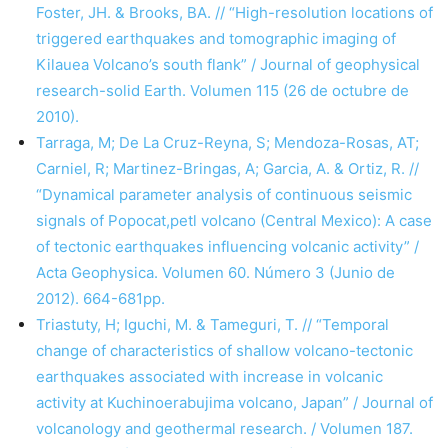
Foster, JH. & Brooks, BA. // “High-resolution locations of
triggered earthquakes and tomographic imaging of
Kilauea Volcano’s south flank” / Journal of geophysical
research-solid Earth. Volumen 115 (26 de octubre de
2010).
Tarraga, M; De La Cruz-Reyna, S; Mendoza-Rosas, AT;
Carniel, R; Martinez-Bringas, A; Garcia, A. & Ortiz, R. //
“Dynamical parameter analysis of continuous seismic
signals of Popocat,petl volcano (Central Mexico): A case
of tectonic earthquakes influencing volcanic activity” /
Acta Geophysica. Volumen 60. Número 3 (Junio de
2012). 664-681pp.
Triastuty, H; Iguchi, M. & Tameguri, T. // “Temporal
change of characteristics of shallow volcano-tectonic
earthquakes associated with increase in volcanic
activity at Kuchinoerabujima volcano, Japan” / Journal of
volcanology and geothermal research. / Volumen 187.