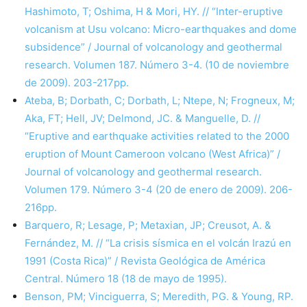
Hashimoto, T; Oshima, H & Mori, HY. // “Inter-eruptive
volcanism at Usu volcano: Micro-earthquakes and dome
subsidence” / Journal of volcanology and geothermal
research. Volumen 187. Número 3-4. (10 de noviembre
de 2009). 203-217pp.
Ateba, B; Dorbath, C; Dorbath, L; Ntepe, N; Frogneux, M;
Aka, FT; Hell, JV; Delmond, JC. & Manguelle, D. //
“Eruptive and earthquake activities related to the 2000
eruption of Mount Cameroon volcano (West Africa)” /
Journal of volcanology and geothermal research.
Volumen 179. Número 3-4 (20 de enero de 2009). 206-
216pp.
Barquero, R; Lesage, P; Metaxian, JP; Creusot, A. &
Fernández, M. // “La crisis sísmica en el volcán Irazú en
1991 (Costa Rica)” / Revista Geológica de América
Central. Número 18 (18 de mayo de 1995).
Benson, PM; Vinciguerra, S; Meredith, PG. & Young, RP.