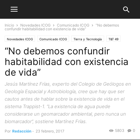
Inicio
Novedades ICOG
Comunicado ICOG
“No debemos
confundir habitabilidad con existencia de vida”
Novedades ICOG
Comunicado ICOG
Tierra y Tecnología
T&T 49
“No debemos confundir
habitabilidad con existencia
de vida”
Jesús Martínez Frías, experto del Colegio de Geólogos en
Geología Espacial y Astrobiología, cree que hay que ser
cautos antes de hablar sobre la existencia de vida en el
sistema Trappist-1. “La existencia de agua puede
considerarse un geomarcador ambiental, pero nunca un
biomarcador”, sostiene Martínez Frías.
5803
0
Por
Redacción
-
23 febrero, 2017